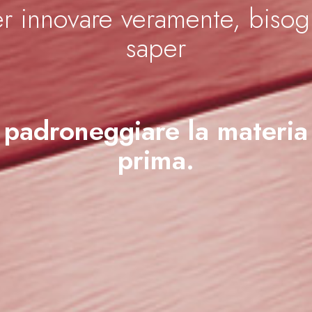
er innovare veramente, bisog
saper
padroneggiare la materia
prima.